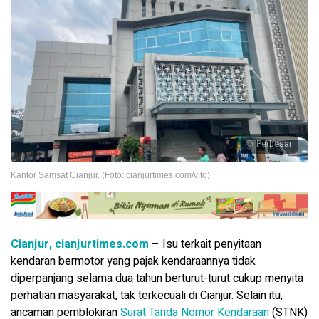
Perbesar
Kantor Samsat Cianjur. (Foto: cianjurtimes.com/vito)
Cianjur, cianjurtimes.com
– Isu terkait penyitaan
kendaran bermotor yang pajak kendaraannya tidak
diperpanjang selama dua tahun berturut-turut cukup menyita
perhatian masyarakat, tak terkecuali di Cianjur. Selain itu,
ancaman pemblokiran
Surat Tanda Nomor Kendaraan
(STNK)