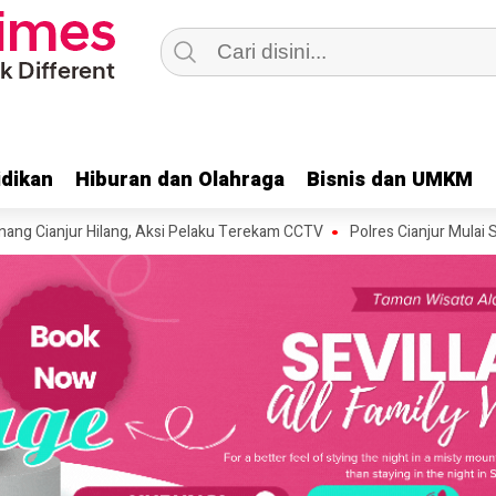
dikan
dikan
Hiburan dan Olahraga
Hiburan dan Olahraga
Bisnis dan UMKM
Bisnis dan UMKM
r Hilang, Aksi Pelaku Terekam CCTV
Polres Cianjur Mulai Salurkan B