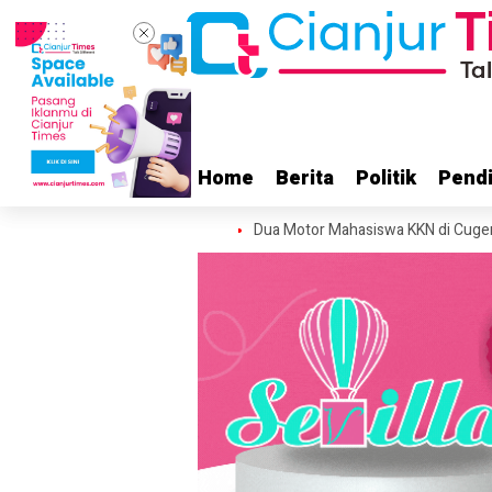
Home
Home
Berita
Berita
Politik
Politik
Pendi
Pendi
yakancana Gunung Gede
Dua Motor Mahasiswa KKN di Cugenang Cianju