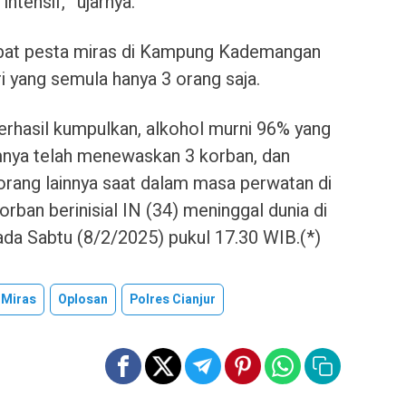
ntensif,” ujarnya.
bat pesta miras di Kampung Kademangan
i yang semula hanya 3 orang saja.
erhasil kumpulkan, alkohol murni 96% yang
nya telah menewaskan 3 korban, dan
rang lainnya saat dalam masa perwatan di
rban berinisial IN (34) meninggal dunia di
ada Sabtu (8/2/2025) pukul 17.30 WIB.(*)
Miras
Oplosan
Polres Cianjur