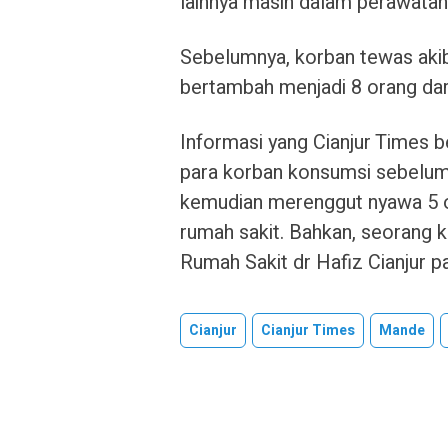
lainnya masih dalam perawatan i
Sebelumnya, korban tewas aki
bertambah menjadi 8 orang dar
Informasi yang Cianjur Times b
para korban konsumsi sebelum
kemudian merenggut nyawa 5 o
rumah sakit. Bahkan, seorang ko
Rumah Sakit dr Hafiz Cianjur p
Cianjur
Cianjur Times
Mande