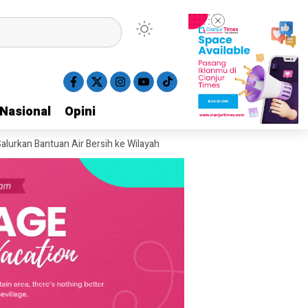
Nasional
Nasional
Opini
Opini
antuan Air Bersih ke Wilayah Terdampak Kekeringan di Cianjur
Kunker k