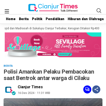
Home
Home
Berita
Berita
Politik
Politik
Pendidikan
Pendidikan
Hiburan dan Olahraga
Hiburan dan Olahraga
Masjid dan Madrasah di Sukaluyu Cianjur Terbakar, Kerugian Ditaksir Rp400 Juta
BERITA
Polisi Amankan Pelaku Pembacokan
saat Bentrok antar warga di Cilaku
Cianjur Times
16 Des 2024 - 11:31 WIB