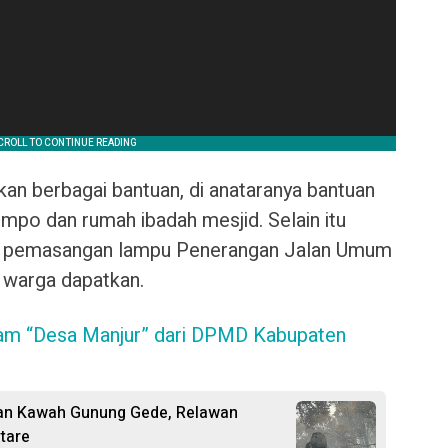
ikan berbagai bantuan, di anataranya bantuan
ompo dan rumah ibadah mesjid. Selain itu
u, pemasangan lampu Penerangan Jalan Umum
ga warga dapatkan.
am “Desa Manjur” dari DPMD Kabupaten
an Kawah Gunung Gede, Relawan
tare