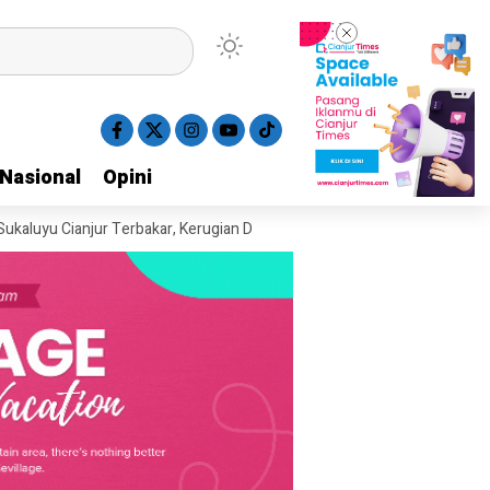
Nasional
Nasional
Opini
Opini
ianjur Terbakar, Kerugian Ditaksir Rp400 Juta
Kebakaran Lahan Terjad