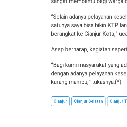
sangat membantu bagi warga d
“Selain adanya pelayanan keseh
satunya saya bisa bikin KTP lang
berangkat ke Cianjur Kota,” uc
Asep berharap, kegiatan seperti
“Bagi kami masyarakat yang ada
dengan adanya pelayanan kese
kurang mampu,” tukasnya.(*)
Cianjur
Cianjur Selatan
Cianjur 