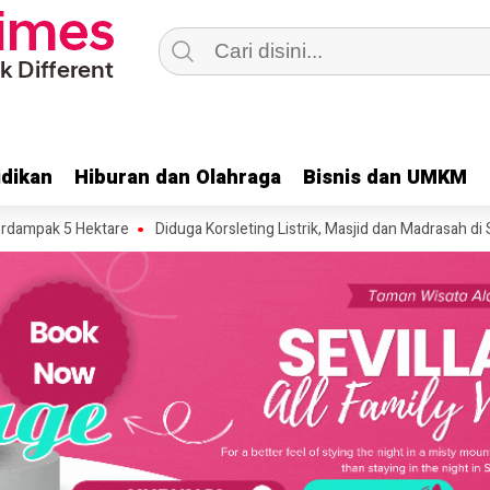
dikan
dikan
Hiburan dan Olahraga
Hiburan dan Olahraga
Bisnis dan UMKM
Bisnis dan UMKM
 Hektare
Diduga Korsleting Listrik, Masjid dan Madrasah di Sukaluyu C