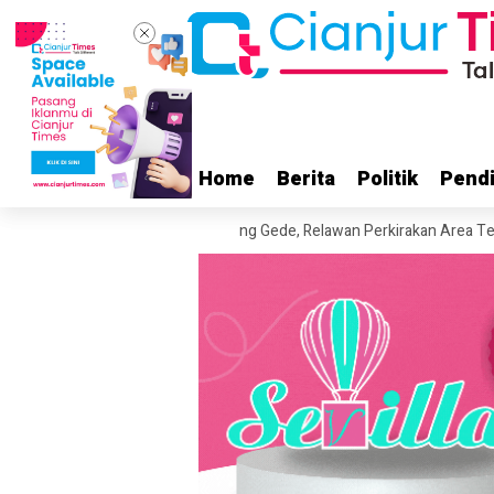
Home
Home
Berita
Berita
Politik
Politik
Pendi
Pendi
 di Kawasan Kawah Gunung Gede, Relawan Perkirakan Area Terdampak 5