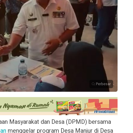
Perbesar
aan Masyarakat dan Desa (DPMD) bersama
an
menggelar program Desa Manjur di Desa