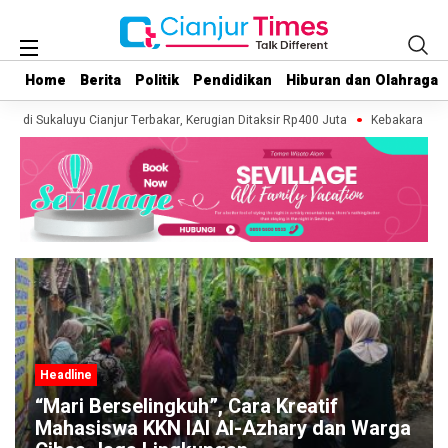
Home
Home
Berita
Berita
Politik
Politik
Pendidikan
Pendidikan
Hiburan dan Olahraga
Hiburan dan Olahraga
h di Sukaluyu Cianjur Terbakar, Kerugian Ditaksir Rp400 Juta
Kebakaran Lahan
Headline
“Mari Berselingkuh”, Cara Kreatif
Mahasiswa KKN IAI Al-Azhary dan Warga