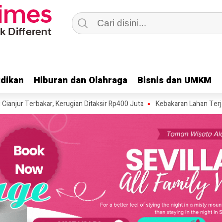
dikan
dikan
Hiburan dan Olahraga
Hiburan dan Olahraga
Bisnis dan UMKM
Bisnis dan UMKM
erbakar, Kerugian Ditaksir Rp400 Juta
Kebakaran Lahan Terjadi di Ka