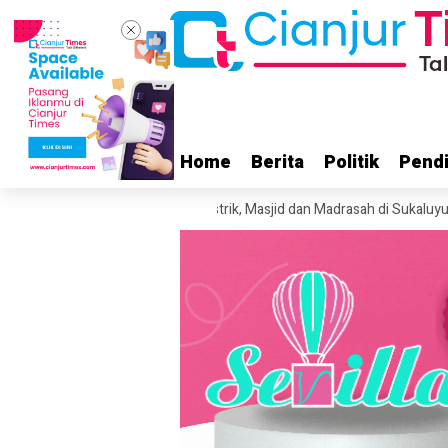
Home
Home
Berita
Berita
Politik
Politik
Pendi
Pendi
e
Diduga Korsleting Listrik, Masjid dan Madrasah di Sukaluyu Cianjur T