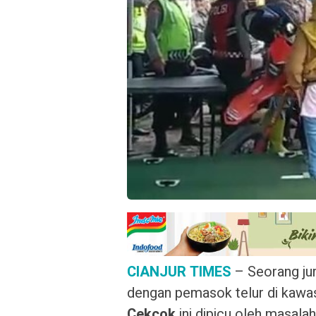
CIANJUR TIMES
– Seorang juru
dengan pemasok telur di kawas
Cekcok
ini dipicu oleh masala