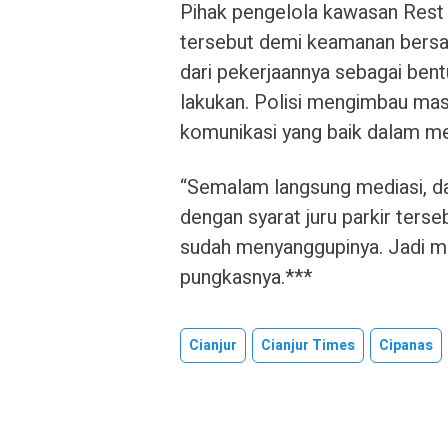
Pihak pengelola kawasan Rest
tersebut demi keamanan bers
dari pekerjaannya sebagai bent
lakukan. Polisi mengimbau ma
komunikasi yang baik dalam me
“Semalam langsung mediasi, da
dengan syarat juru parkir terse
sudah menyanggupinya. Jadi ma
pungkasnya.***
Cianjur
Cianjur Times
Cipanas