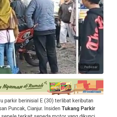
Perbesar
 parkir berinisial E (30) terlibat keributan
an Puncak, Cianjur. Insiden
Tukang Parkir
h sepele terkait sepeda motor yang dikunci