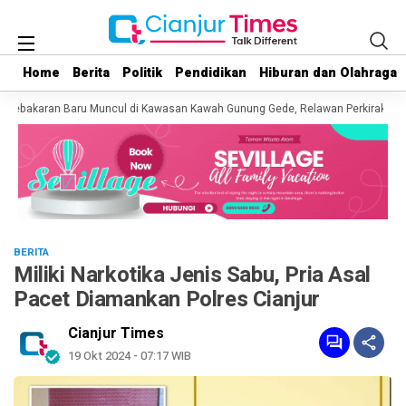
Home
Home
Berita
Berita
Politik
Politik
Pendidikan
Pendidikan
Hiburan dan Olahraga
Hiburan dan Olahraga
Kebakaran Baru Muncul di Kawasan Kawah Gunung Gede, Relawan Perkirakan Ar
BERITA
Miliki Narkotika Jenis Sabu, Pria Asal
Pacet Diamankan Polres Cianjur
Cianjur Times
19 Okt 2024 - 07:17 WIB